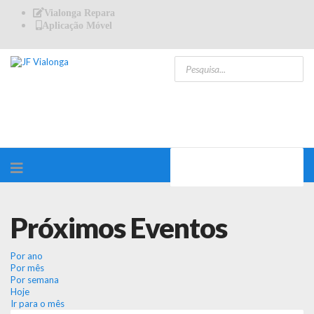
Vialonga Repara
Aplicação Móvel
Próximos Eventos
Por ano
Por mês
Por semana
Hoje
Ir para o mês