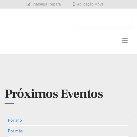
Vialonga Repara
Aplicação Móvel
Próximos Eventos
Por ano
Por mês