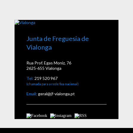
Junta de Freguesia de
Vialonga
Rua Prof. Egas Moniz, 76
2625-655 Vialonga
Tel:
219 520 967
(chamada para a rede fixa nacional)
Email:
geral@jf-vialonga.pt