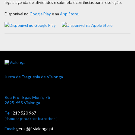
siga a agenda de atividades e submeta ocorrências para resolução.
Disponível no
Google Play
e na
App Store
.
Junta de Freguesia de Vialonga
Rua Prof. Egas Moniz, 76
2625-655 Vialonga
Tel:
219 520 967
(chamada para a rede fixa nacional)
Email:
geral@jf-vialonga.pt