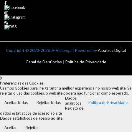
Copyright ©
2023-2026 JF Vialonga | Powered by
Albatroz Digital
Canal de Denúncias
|
Política de Privacidade
X
Preferencias das Cookies
Usamos Cookies para lhe garantir a melhor experiência no nosso website. Se
rejeitar o uso das cookies, o website poderá não funcionar como esperado.
Dados
Aceitar todas
Rejeitar todas
Política de Privacidade
analíticos
Registo de
dados estatísticos de acesso ao site
Dados estatísticos de acesso ao site
Aceitar
Rejeitar