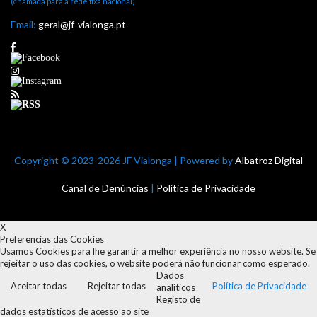
(chamada para a rede fixa nacional)
Email:
geral@jf-vialonga.pt
Copyright ©
2023-2026 JF Vialonga | Powered by
Albatroz Digital
Canal de Denúncias
|
Política de Privacidade
X
Preferencias das Cookies
Usamos Cookies para lhe garantir a melhor experiência no nosso website. Se
rejeitar o uso das cookies, o website poderá não funcionar como esperado.
Dados
Aceitar todas
Rejeitar todas
Política de Privacidade
analíticos
Registo de
dados estatísticos de acesso ao site