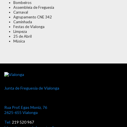
Bombeiros
Assembleia de Freguesia
Carnaval
Agrupamento CNE 342
Caminhada
Festas de Vialonga
Limpeza
25 de Abril
Música
Junta de Freguesia de Vialonga
Rua Prof. Egas Moniz, 76
2625-655 Vialonga
Tel:
219 520 967