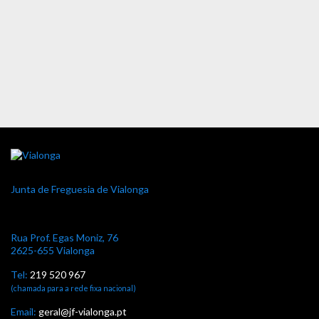
Junta de Freguesia de Vialonga
Rua Prof. Egas Moniz, 76
2625-655 Vialonga
Tel:
219 520 967
(chamada para a rede fixa nacional)
Email:
geral@jf-vialonga.pt