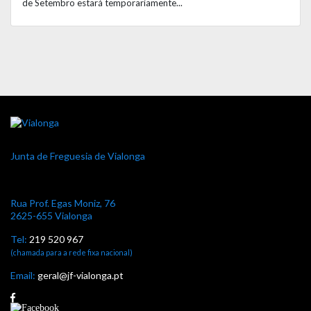
de Setembro estará temporariamente...
Junta de Freguesia de Vialonga
Rua Prof. Egas Moniz, 76
2625-655 Vialonga
Tel:
219 520 967
(chamada para a rede fixa nacional)
Email:
geral@jf-vialonga.pt