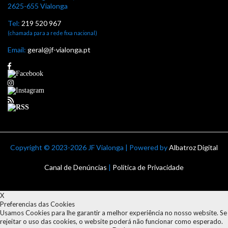
2625-655 Vialonga
Tel:
219 520 967
(chamada para a rede fixa nacional)
Email:
geral@jf-vialonga.pt
Copyright ©
2023-2026 JF Vialonga | Powered by
Albatroz Digital
Canal de Denúncias
|
Política de Privacidade
X
Preferencias das Cookies
Usamos Cookies para lhe garantir a melhor experiência no nosso website. Se
rejeitar o uso das cookies, o website poderá não funcionar como esperado.