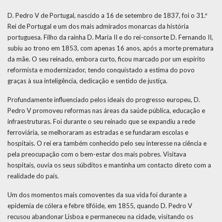
D. Pedro V de Portugal, nascido a 16 de setembro de 1837, foi o 31.º
Rei de Portugal e um dos mais admirados monarcas da história
portuguesa. Filho da rainha D. Maria II e do rei-consorte D. Fernando II,
subiu ao trono em 1853, com apenas 16 anos, após a morte prematura
da mãe. O seu reinado, embora curto, ficou marcado por um espírito
reformista e modernizador, tendo conquistado a estima do povo
graças à sua inteligência, dedicação e sentido de justiça.
Profundamente influenciado pelos ideais do progresso europeu, D.
Pedro V promoveu reformas nas áreas da saúde pública, educação e
infraestruturas. Foi durante o seu reinado que se expandiu a rede
ferroviária, se melhoraram as estradas e se fundaram escolas e
hospitais. O rei era também conhecido pelo seu interesse na ciência e
pela preocupação com o bem-estar dos mais pobres. Visitava
hospitais, ouvia os seus súbditos e mantinha um contacto direto com a
realidade do país.
Um dos momentos mais comoventes da sua vida foi durante a
epidemia de cólera e febre tifóide, em 1855, quando D. Pedro V
recusou abandonar Lisboa e permaneceu na cidade, visitando os